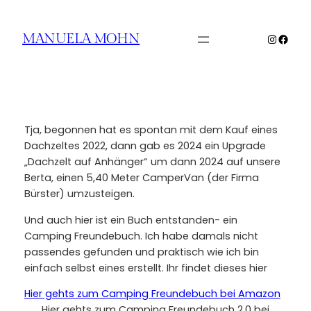
Zum
Inhalt
Instagr
Face
MANUELA MOHN
springen
Tja, begonnen hat es spontan mit dem Kauf eines
Dachzeltes 2022, dann gab es 2024 ein Upgrade
„Dachzelt auf Anhänger“ um dann 2024 auf unsere
Berta, einen 5,40 Meter CamperVan (der Firma
Bürster) umzusteigen.
Und auch hier ist ein Buch entstanden- ein
Camping Freundebuch. Ich habe damals nicht
passendes gefunden und praktisch wie ich bin
einfach selbst eines erstellt. Ihr findet dieses hier
Hier gehts zum Camping Freundebuch bei Amazon
Hier gehts zum Camping Freundebuch 2.0 bei