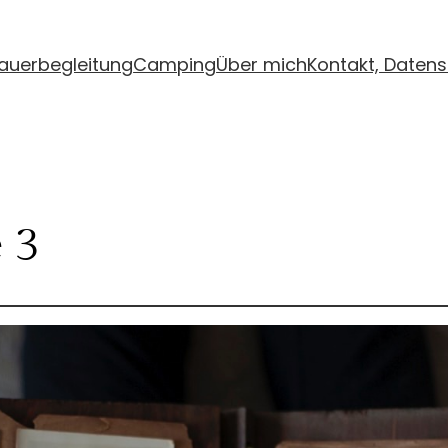
auerbegleitung
Camping
Über mich
Kontakt, Daten
 3